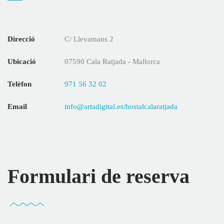
Direcció
C/ Llevamans 2
Ubicació
07590 Cala Ratjada - Mallorca
Telèfon
971 56 32 02
Email
info@artadigital.es/hostalcalaratjada
Formulari de reserva