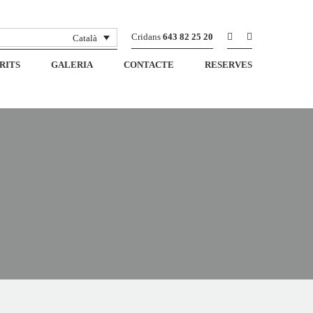
Cridans
643 82 25 20
Català
RITS
GALERIA
CONTACTE
RESERVES